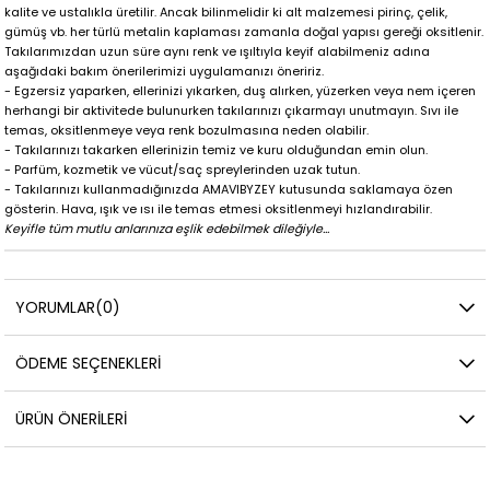
kalite ve ustalıkla üretilir. Ancak bilinmelidir ki alt malzemesi pirinç, çelik,
gümüş vb. her türlü metalin kaplaması zamanla doğal yapısı gereği oksitlenir.
Takılarımızdan uzun süre aynı renk ve ışıltıyla keyif alabilmeniz adına
aşağıdaki bakım önerilerimizi uygulamanızı öneririz.
- Egzersiz yaparken, ellerinizi yıkarken, duş alırken, yüzerken veya nem içeren
herhangi bir aktivitede bulunurken takılarınızı çıkarmayı unutmayın. Sıvı ile
temas, oksitlenmeye veya renk bozulmasına neden olabilir.
- Takılarınızı takarken ellerinizin temiz ve kuru olduğundan emin olun.
- Parfüm, kozmetik ve vücut/saç spreylerinden uzak tutun.
- Takılarınızı kullanmadığınızda AMAVIBYZEY kutusunda saklamaya özen
gösterin. Hava, ışık ve ısı ile temas etmesi oksitlenmeyi hızlandırabilir.
Keyifle tüm mutlu anlarınıza eşlik edebilmek dileğiyle...
YORUMLAR
(0)
ÖDEME SEÇENEKLERI
ÜRÜN ÖNERILERI