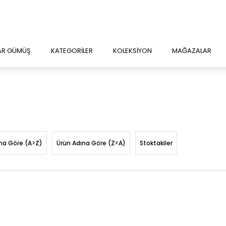
AR GÜMÜŞ
KATEGORİLER
KOLEKSİYON
MAĞAZALAR
na Göre (A>Z)
Ürün Adına Göre (Z<A)
Stoktakiler