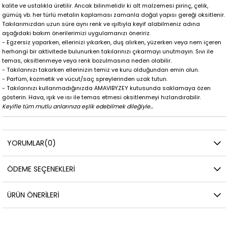
kalite ve ustalıkla üretilir. Ancak bilinmelidir ki alt malzemesi pirinç, çelik,
gümüş vb. her türlü metalin kaplaması zamanla doğal yapısı gereği oksitlenir.
Takılarımızdan uzun süre aynı renk ve ışıltıyla keyif alabilmeniz adına
aşağıdaki bakım önerilerimizi uygulamanızı öneririz.
- Egzersiz yaparken, ellerinizi yıkarken, duş alırken, yüzerken veya nem içeren
herhangi bir aktivitede bulunurken takılarınızı çıkarmayı unutmayın. Sıvı ile
temas, oksitlenmeye veya renk bozulmasına neden olabilir.
- Takılarınızı takarken ellerinizin temiz ve kuru olduğundan emin olun.
- Parfüm, kozmetik ve vücut/saç spreylerinden uzak tutun.
- Takılarınızı kullanmadığınızda AMAVIBYZEY kutusunda saklamaya özen
gösterin. Hava, ışık ve ısı ile temas etmesi oksitlenmeyi hızlandırabilir.
Keyifle tüm mutlu anlarınıza eşlik edebilmek dileğiyle...
YORUMLAR
(0)
ÖDEME SEÇENEKLERI
ÜRÜN ÖNERILERI