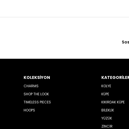
Sos
KOLEKSİYON
KATEGORİLE
CHARMS
KOLYE
SHOP THE LOOK
KÜPE
TIMELESS PIECES
KIKIRDAK KÜPE
HOOPS
BİLEKLİK
YÜZÜK
ZİNCİR