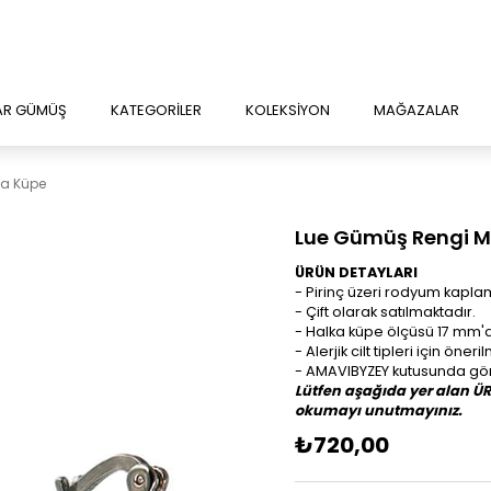
AR GÜMÜŞ
KATEGORİLER
KOLEKSİYON
MAĞAZALAR
ka Küpe
Lue Gümüş Rengi M
ÜRÜN DETAYLARI
- Pirinç üzeri rodyum kapla
- Çift olarak satılmaktadır.
- Halka küpe ölçüsü 17 mm'd
- Alerjik cilt tipleri için öneri
- AMAVIBYZEY kutusunda gönd
Lütfen aşağıda yer alan Ü
okumayı unutmayınız.
₺720,00