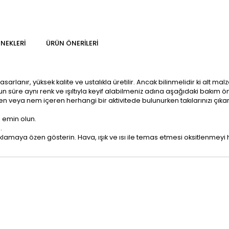
NEKLERI
ÜRÜN ÖNERILERI
rlanır, yüksek kalite ve ustalıkla üretilir. Ancak bilinmelidir ki alt ma
n süre aynı renk ve ışıltıyla keyif alabilmeniz adına aşağıdaki bakım ön
erken veya nem içeren herhangi bir aktivitede bulunurken takılarınızı çı
n emin olun.
.
amaya özen gösterin. Hava, ışık ve ısı ile temas etmesi oksitlenmeyi hı