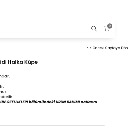
0
< < Önceki Sayfaya Dön
idi Halka Küpe
madır.
ir.
lmez.
erilir.
RÜN ÖZELLİKLERİ bölümündeki ÜRÜN BAKIMI notlarını