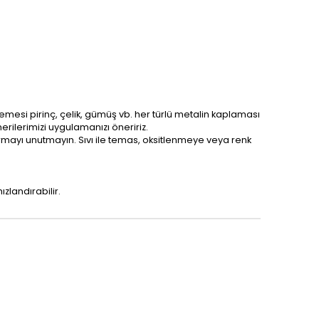
lzemesi pirinç, çelik, gümüş vb. her türlü metalin kaplaması
erilerimizi uygulamanızı öneririz.
karmayı unutmayın. Sıvı ile temas, oksitlenmeye veya renk
zlandırabilir.