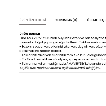
ÜRÜN ÖZELLIKLERI
YORUMLAR
(0)
ÖDEME SEÇE
ÜRÜN BAKIMI
Tüm AMAVIBYZEY ürünleri büyük bir özen ve hassasiyetle tasa
zamanla doğal yapısı gereği oksitlenir. Takılarımızdan uzu
- Egzersiz yaparken, ellerinizi yıkarken, duş alırken, yüz
bozulmasına neden olabilir.
- Takılarınızı takarken ellerinizin temiz ve kuru olduğunda
- Parfüm, kozmetik ve vücut/saç spreylerinden uzak tutun
- Takılarınızı kullanmadığınızda AMAVIBYZEY kutusunda sakl
Keyifle tüm mutlu anlarınıza eşlik edebilmek dileğiyle...