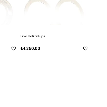
Erva Halka Küpe
Suno Min
₺1.250,00
₺850,