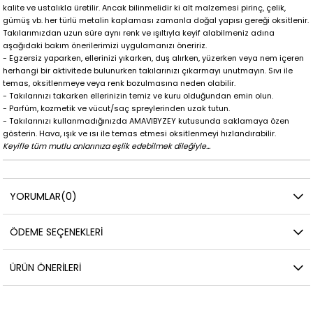
kalite ve ustalıkla üretilir. Ancak bilinmelidir ki alt malzemesi pirinç, çelik,
gümüş vb. her türlü metalin kaplaması zamanla doğal yapısı gereği oksitlenir.
Takılarımızdan uzun süre aynı renk ve ışıltıyla keyif alabilmeniz adına
aşağıdaki bakım önerilerimizi uygulamanızı öneririz.
- Egzersiz yaparken, ellerinizi yıkarken, duş alırken, yüzerken veya nem içeren
herhangi bir aktivitede bulunurken takılarınızı çıkarmayı unutmayın. Sıvı ile
temas, oksitlenmeye veya renk bozulmasına neden olabilir.
- Takılarınızı takarken ellerinizin temiz ve kuru olduğundan emin olun.
- Parfüm, kozmetik ve vücut/saç spreylerinden uzak tutun.
- Takılarınızı kullanmadığınızda AMAVIBYZEY kutusunda saklamaya özen
gösterin. Hava, ışık ve ısı ile temas etmesi oksitlenmeyi hızlandırabilir.
Keyifle tüm mutlu anlarınıza eşlik edebilmek dileğiyle...
YORUMLAR
(0)
ÖDEME SEÇENEKLERI
ÜRÜN ÖNERILERI