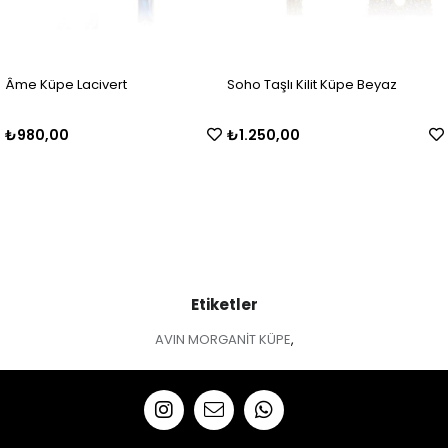
me Küpe Lacivert
Soho Taşlı Kilit Küpe Beyaz
So
980,00
₺1.250,00
₺
Etiketler
AVIN MORGANİT KÜPE
,