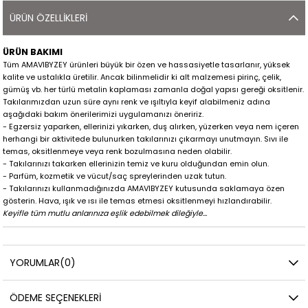
ÜRÜN ÖZELLIKLERI
ÜRÜN BAKIMI
Tüm AMAVIBYZEY ürünleri büyük bir özen ve hassasiyetle tasarlanır, yüksek
kalite ve ustalıkla üretilir. Ancak bilinmelidir ki alt malzemesi pirinç, çelik,
gümüş vb. her türlü metalin kaplaması zamanla doğal yapısı gereği oksitlenir.
Takılarımızdan uzun süre aynı renk ve ışıltıyla keyif alabilmeniz adına
aşağıdaki bakım önerilerimizi uygulamanızı öneririz.
- Egzersiz yaparken, ellerinizi yıkarken, duş alırken, yüzerken veya nem içeren
herhangi bir aktivitede bulunurken takılarınızı çıkarmayı unutmayın. Sıvı ile
temas, oksitlenmeye veya renk bozulmasına neden olabilir.
- Takılarınızı takarken ellerinizin temiz ve kuru olduğundan emin olun.
- Parfüm, kozmetik ve vücut/saç spreylerinden uzak tutun.
- Takılarınızı kullanmadığınızda AMAVIBYZEY kutusunda saklamaya özen
gösterin. Hava, ışık ve ısı ile temas etmesi oksitlenmeyi hızlandırabilir.
Keyifle tüm mutlu anlarınıza eşlik edebilmek dileğiyle...
YORUMLAR
(0)
ÖDEME SEÇENEKLERI